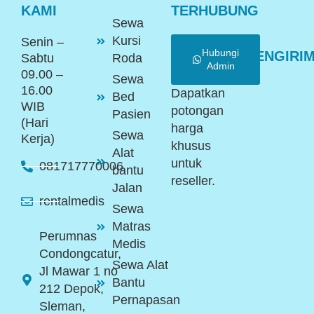
KAMI
TERHUBUNG
Sewa
Kursi
Senin –
Hubungi
PENGIRI
Sabtu
Roda
Admin
09.00 –
Sewa
16.00
Dapatkan
Bed
WIB
potongan
Pasien
(Hari
harga
Sewa
Kerja)
khusus
Alat
untuk
081717770006
bantu
reseller.
Jalan
rentalmedis
Sewa
Matras
Perumnas
Medis
Condongcatur,
Sewa Alat
Jl Mawar 1 no
Bantu
212 Depok,
Pernapasan
Sleman,