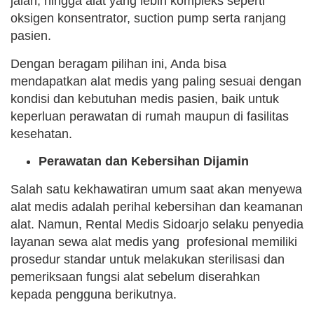
jalan, hingga alat yang lebih kompleks seperti
oksigen konsentrator, suction pump serta ranjang
pasien.
Dengan beragam pilihan ini, Anda bisa
mendapatkan alat medis yang paling sesuai dengan
kondisi dan kebutuhan medis pasien, baik untuk
keperluan perawatan di rumah maupun di fasilitas
kesehatan.
Perawatan dan Kebersihan Dijamin
Salah satu kekhawatiran umum saat akan menyewa
alat medis adalah perihal kebersihan dan keamanan
alat. Namun, Rental Medis Sidoarjo selaku penyedia
layanan sewa alat medis yang profesional memiliki
prosedur standar untuk melakukan sterilisasi dan
pemeriksaan fungsi alat sebelum diserahkan
kepada pengguna berikutnya.