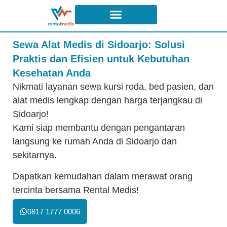
Syarat dan Ketentuan Sewa
Sewa Alat Medis di Sidoarjo: Solusi
Praktis dan Efisien untuk Kebutuhan
Kesehatan Anda
Nikmati layanan sewa kursi roda, bed pasien, dan
alat medis lengkap dengan harga terjangkau di
Sidoarjo!
Kami siap membantu dengan pengantaran
langsung ke rumah Anda di Sidoarjo dan
sekitarnya.
Dapatkan kemudahan dalam merawat orang
tercinta bersama Rental Medis!
0817 1777 0006