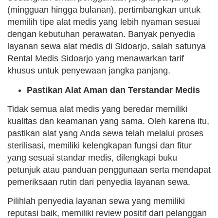
(mingguan hingga bulanan), pertimbangkan untuk
memilih tipe alat medis yang lebih nyaman sesuai
dengan kebutuhan perawatan. Banyak penyedia
layanan sewa alat medis di Sidoarjo, salah satunya
Rental Medis Sidoarjo yang menawarkan tarif
khusus untuk penyewaan jangka panjang.
Pastikan Alat Aman dan Terstandar Medis
Tidak semua alat medis yang beredar memiliki
kualitas dan keamanan yang sama. Oleh karena itu,
pastikan alat yang Anda sewa telah melalui proses
sterilisasi, memiliki kelengkapan fungsi dan fitur
yang sesuai standar medis, dilengkapi buku
petunjuk atau panduan penggunaan serta mendapat
pemeriksaan rutin dari penyedia layanan sewa.
Pilihlah penyedia layanan sewa yang memiliki
reputasi baik, memiliki review positif dari pelanggan