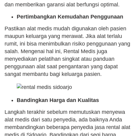
dan memberikan garansi alat berfungsi optimal.
Pertimbangkan Kemudahan Penggunaan
Pastikan alat medis mudah digunakan oleh pasien
maupun keluarga yang merawat. Jika alat terlalu
rumit, ini bisa menimbulkan risiko penggunaan yang
salah. Mengenai hal ini, Rental Medis juga
menyediakan pelatihan singkat atau panduan
penggunaan alat saat pengantaran yang dapat
sangat membantu bagi keluarga pasien.
Bandingkan Harga dan Kualitas
Langkah terakhir sebelum memutuskan menyewa
alat medis dari satu penyedia, ada baiknya Anda
membandingkan beberapa penyedia jasa rental alat
medis di Sidoarjo. Bandingkan dari segi harga,