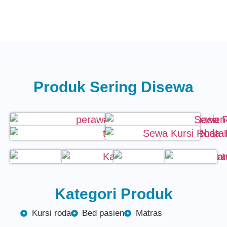
Produk Sering Disewa
Kategori Produk
Kursi roda
Bed pasien
Matras