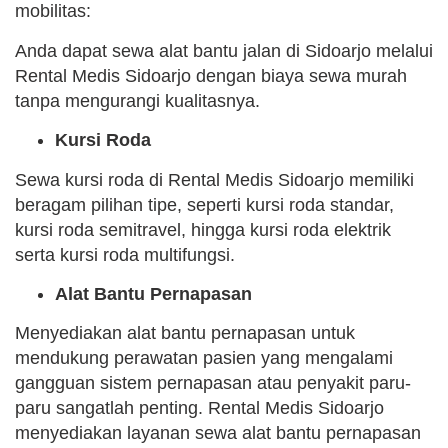
mobilitas:
Anda dapat sewa alat bantu jalan di Sidoarjo melalui
Rental Medis Sidoarjo dengan biaya sewa murah
tanpa mengurangi kualitasnya.
Kursi Roda
Sewa kursi roda di Rental Medis Sidoarjo memiliki
beragam pilihan tipe, seperti kursi roda standar,
kursi roda semitravel, hingga kursi roda elektrik
serta kursi roda multifungsi.
Alat Bantu Pernapasan
Menyediakan alat bantu pernapasan untuk
mendukung perawatan pasien yang mengalami
gangguan sistem pernapasan atau penyakit paru-
paru sangatlah penting. Rental Medis Sidoarjo
menyediakan layanan sewa alat bantu pernapasan