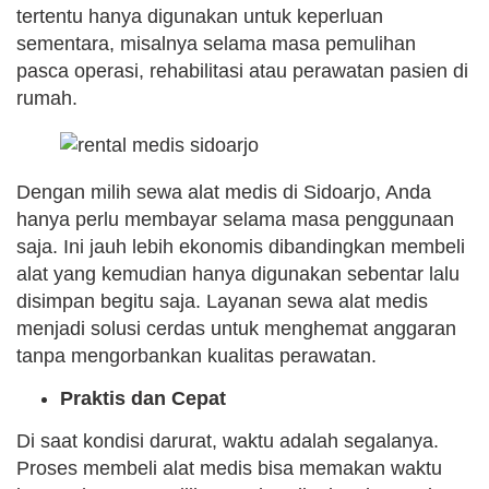
tertentu hanya digunakan untuk keperluan
sementara, misalnya selama masa pemulihan
pasca operasi, rehabilitasi atau perawatan pasien di
rumah.
Dengan milih sewa alat medis di Sidoarjo, Anda
hanya perlu membayar selama masa penggunaan
saja. Ini jauh lebih ekonomis dibandingkan membeli
alat yang kemudian hanya digunakan sebentar lalu
disimpan begitu saja. Layanan sewa alat medis
menjadi solusi cerdas untuk menghemat anggaran
tanpa mengorbankan kualitas perawatan.
Praktis dan Cepat
Di saat kondisi darurat, waktu adalah segalanya.
Proses membeli alat medis bisa memakan waktu