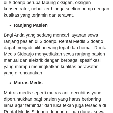
di Sidoarjo berupa tabung oksigen, oksigen
konsentrator, nebulizer hingga suction pump dengan
kualitas yang terjamin dan terawat.
Ranjang Pasien
Bagi Anda yang sedang mencari layanan sewa
ranjang pasien di Sidoarjo, Rental Medis Sidoarjo
dapat menjadi pilihan yang tepat dan hemat. Rental
Medis Sidoarjo menyediakan sewa ranjang pasien
manual dan elektrik dengan berbagai spesifikasi
yang mampu meningkatkan kualitas perawatan
yang direncanakan
Matras Medis
Matras medis seperti matras anti decubitus yang
diperuntukkan bagi pasien yang harus berbaring
lama agar terhindar dari luka tekan juga tersedia di
Rental Medis Sidoarjo dengan pilihan durasi sewa