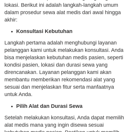
lokasi. Berikut ini adalah langkah-langkah umum
dalam prosedur sewa alat medis dari awal hingga
akhir:
Konsultasi Kebutuhan
Langkah pertama adalah menghubungi layanan
pelanggan kami untuk melakukan konsultasi. Anda
bisa menjelaskan kebutuhan medis pasien, seperti
kondisi pasien, lokasi dan durasi sewa yang
direncanakan. Layanan pelanggan kami akan
membantu memberikan rekomendasi alat yang
sesuai dan menjelaskan fitur serta manfaatnya
untuk Anda.
Pilih Alat dan Durasi Sewa
Setelah melakukan konsultasi, Anda dapat memilih
alat medis mana yang ingin disewa sesuai