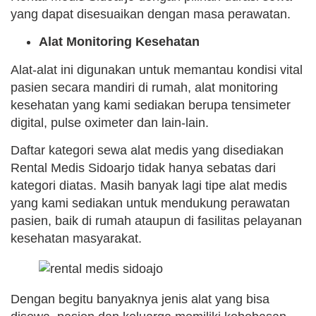
yang dapat disesuaikan dengan masa perawatan.
Alat Monitoring Kesehatan
Alat-alat ini digunakan untuk memantau kondisi vital
pasien secara mandiri di rumah, alat monitoring
kesehatan yang kami sediakan berupa tensimeter
digital, pulse oximeter dan lain-lain.
Daftar kategori sewa alat medis yang disediakan
Rental Medis Sidoarjo tidak hanya sebatas dari
kategori diatas. Masih banyak lagi tipe alat medis
yang kami sediakan untuk mendukung perawatan
pasien, baik di rumah ataupun di fasilitas pelayanan
kesehatan masyarakat.
Dengan begitu banyaknya jenis alat yang bisa