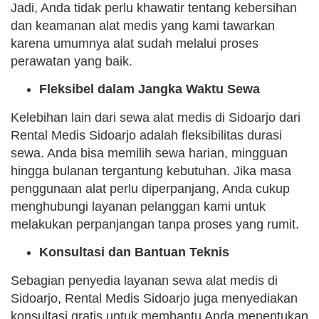
Jadi, Anda tidak perlu khawatir tentang kebersihan
dan keamanan alat medis yang kami tawarkan
karena umumnya alat sudah melalui proses
perawatan yang baik.
Fleksibel dalam Jangka Waktu Sewa
Kelebihan lain dari sewa alat medis di Sidoarjo dari
Rental Medis Sidoarjo adalah fleksibilitas durasi
sewa. Anda bisa memilih sewa harian, mingguan
hingga bulanan tergantung kebutuhan. Jika masa
penggunaan alat perlu diperpanjang, Anda cukup
menghubungi layanan pelanggan kami untuk
melakukan perpanjangan tanpa proses yang rumit.
Konsultasi dan Bantuan Teknis
Sebagian penyedia layanan sewa alat medis di
Sidoarjo, Rental Medis Sidoarjo juga menyediakan
konsultasi gratis untuk membantu Anda menentukan