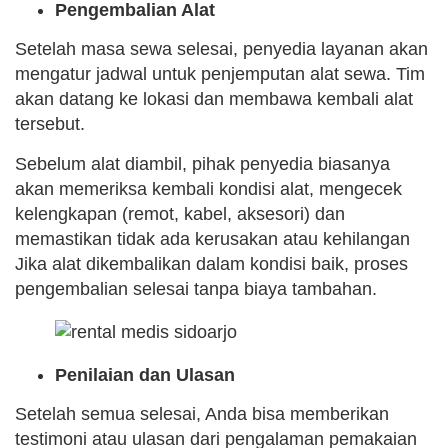
Pengembalian Alat
Setelah masa sewa selesai, penyedia layanan akan
mengatur jadwal untuk penjemputan alat sewa. Tim
akan datang ke lokasi dan membawa kembali alat
tersebut.
Sebelum alat diambil, pihak penyedia biasanya
akan memeriksa kembali kondisi alat, mengecek
kelengkapan (remot, kabel, aksesori) dan
memastikan tidak ada kerusakan atau kehilangan
Jika alat dikembalikan dalam kondisi baik, proses
pengembalian selesai tanpa biaya tambahan.
Penilaian dan Ulasan
Setelah semua selesai, Anda bisa memberikan
testimoni atau ulasan dari pengalaman pemakaian