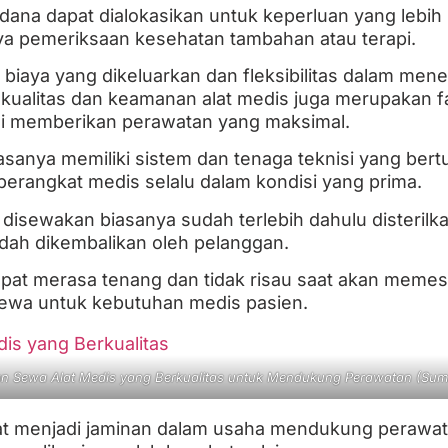
 dana dapat dialokasikan untuk keperluan yang lebih
a pemeriksaan kesehatan tambahan atau terapi.
 biaya yang dikeluarkan dan fleksibilitas dalam mene
i kualitas dan keamanan alat medis juga merupakan f
mi memberikan perawatan yang maksimal.
asanya memiliki sistem dan tenaga teknisi yang ber
rangkat medis selalu dalam kondisi yang prima.
 disewakan biasanya sudah terlebih dahulu disteril
dah dikembalikan oleh pelanggan.
at merasa tenang dan tidak risau saat akan memesa
ewa untuk kebutuhan medis pasien.
an Sewa Alat Medis yang Berkualitas untuk Mendukung Perawatan (Sum
pat menjadi jaminan dalam usaha mendukung perawa