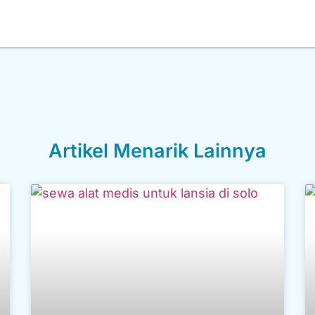
Artikel Menarik Lainnya