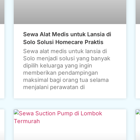
Sewa Alat Medis untuk Lansia di
Solo Solusi Homecare Praktis
Sewa alat medis untuk lansia di
Solo menjadi solusi yang banyak
dipilih keluarga yang ingin
memberikan pendampingan
maksimal bagi orang tua selama
menjalani perawatan di