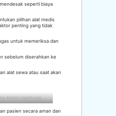
 mendesak seperti biaya
ntukan pilihan alat medis
aktor penting yang tidak
tugas untuk memeriksa dan
kan sebelum diserahkan ke
n alat sewa atau saat akan
ber Gambar: freepik.com)
tan pasien secara aman dan