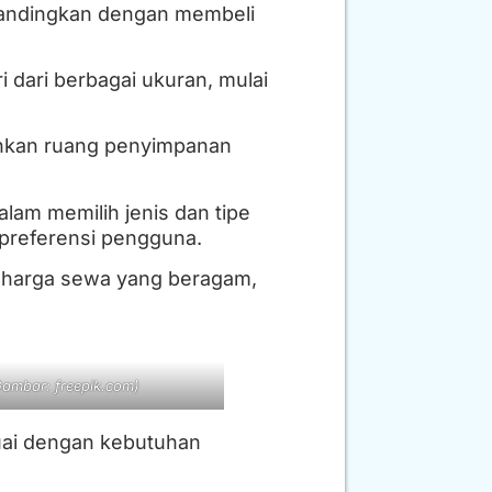
ibandingkan dengan membeli
dari berbagai ukuran, mulai
uhkan ruang penyimpanan
lam memilih jenis dan tipe
 preferensi pengguna.
ki harga sewa yang beragam,
ambar: freepik.com)
uai dengan kebutuhan