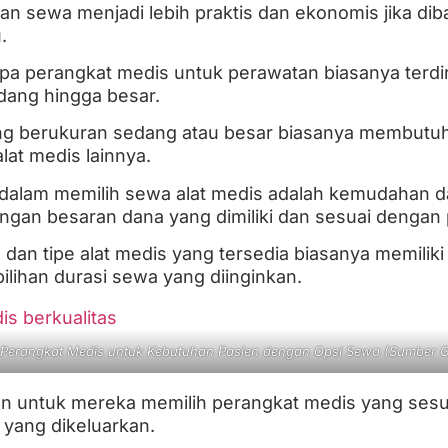
ihan sewa menjadi lebih praktis dan ekonomis jika d
.
 perangkat medis untuk perawatan biasanya terdiri 
edang hingga besar.
ang berukuran sedang atau besar biasanya membut
alat medis lainnya.
dalam memilih sewa alat medis adalah kemudahan da
ngan besaran dana yang dimiliki dan sesuai dengan
 dan tipe alat medis yang tersedia biasanya memili
ilihan durasi sewa yang diinginkan.
 Perangkat Medis untuk Kebutuhan Pasien dengan Opsi Sewa (Sumber G
an untuk mereka memilih perangkat medis yang ses
yang dikeluarkan.