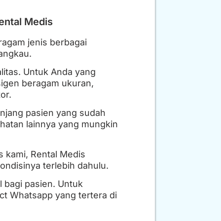
ental Medis
agam jenis berbagai
jangkau.
litas. Untuk Anda yang
sigen beragam ukuran,
or.
anjang pasien yang sudah
ehatan lainnya yang mungkin
kami, Rental Medis
ondisinya terlebih dahulu.
bagi pasien. Untuk
ct Whatsapp yang tertera di