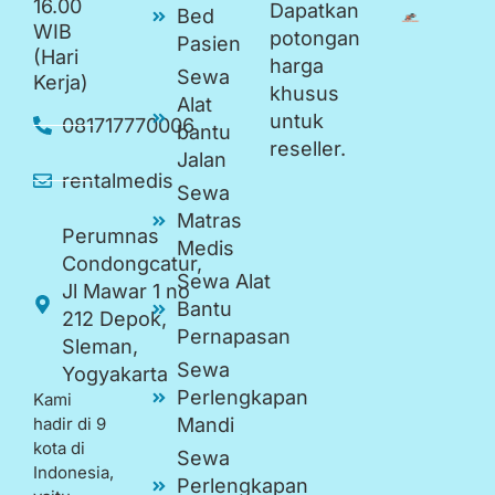
16.00
Dapatkan
Bed
WIB
potongan
Pasien
(Hari
harga
Sewa
Kerja)
khusus
Alat
untuk
081717770006
bantu
reseller.
Jalan
rentalmedis
Sewa
Matras
Perumnas
Medis
Condongcatur,
Sewa Alat
Jl Mawar 1 no
Bantu
212 Depok,
Pernapasan
Sleman,
Sewa
Yogyakarta
Perlengkapan
Kami
hadir di 9
Mandi
kota di
Sewa
Indonesia,
Perlengkapan