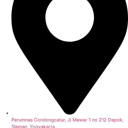
Perumnas Condongcatur, Jl Mawar 1 no 212 Depok,
Sleman, Yogyakarta