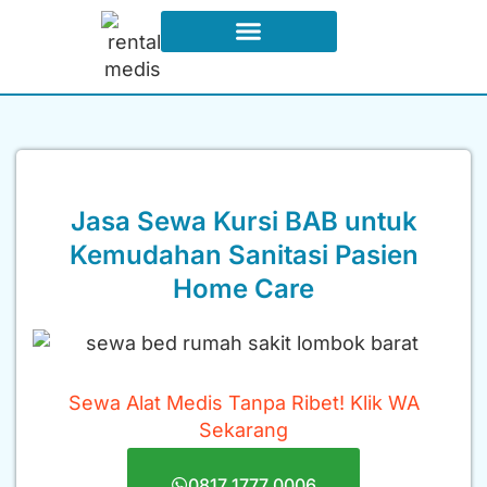
Syarat dan Ketentuan Sewa
Jasa Sewa Kursi BAB untuk
Kemudahan Sanitasi Pasien
Home Care
Sewa Alat Medis Tanpa Ribet! Klik WA
Sekarang
0817 1777 0006