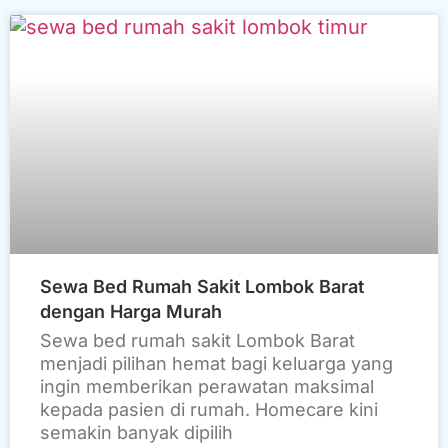
Sewa Bed Rumah Sakit Lombok Barat
dengan Harga Murah
Sewa bed rumah sakit Lombok Barat
menjadi pilihan hemat bagi keluarga yang
ingin memberikan perawatan maksimal
kepada pasien di rumah. Homecare kini
semakin banyak dipilih