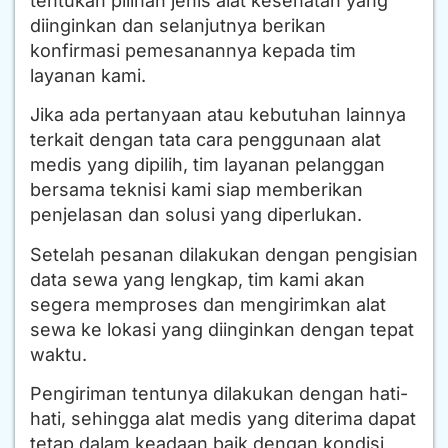
tentukan pilihan jenis alat kesehatan yang
diinginkan dan selanjutnya berikan
konfirmasi pemesanannya kepada tim
layanan kami.
Jika ada pertanyaan atau kebutuhan lainnya
terkait dengan tata cara penggunaan alat
medis yang dipilih, tim layanan pelanggan
bersama teknisi kami siap memberikan
penjelasan dan solusi yang diperlukan.
Setelah pesanan dilakukan dengan pengisian
data sewa yang lengkap, tim kami akan
segera memproses dan mengirimkan alat
sewa ke lokasi yang diinginkan dengan tepat
waktu.
Pengiriman tentunya dilakukan dengan hati-
hati, sehingga alat medis yang diterima dapat
tetap dalam keadaan baik dengan kondisi