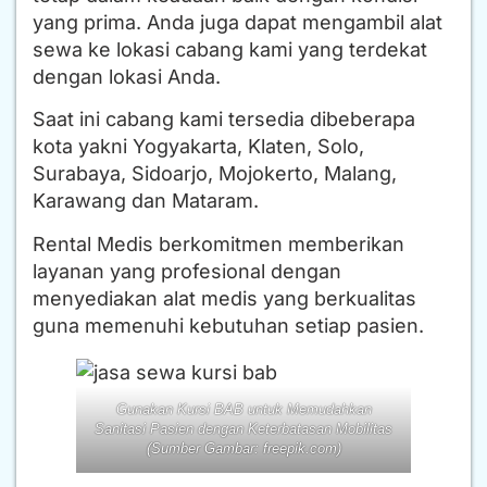
yang prima. Anda juga dapat mengambil alat
sewa ke lokasi cabang kami yang terdekat
dengan lokasi Anda.
Saat ini cabang kami tersedia dibeberapa
kota yakni Yogyakarta, Klaten, Solo,
Surabaya, Sidoarjo, Mojokerto, Malang,
Karawang dan Mataram.
Rental Medis berkomitmen memberikan
layanan yang profesional dengan
menyediakan alat medis yang berkualitas
guna memenuhi kebutuhan setiap pasien.
Gunakan Kursi BAB untuk Memudahkan
Sanitasi Pasien dengan Keterbatasan Mobilitas
(Sumber Gambar: freepik.com)