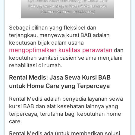
Optimalkan Kebutuhan Perangkat Home Care
Keluarga Anda dengan Sewa di Rental Medis
(Sumber Gambar: freepik.com)
Sebagai pilihan yang fleksibel dan
terjangkau, menyewa kursi BAB adalah
keputusan bijak dalam usaha
mengoptimalkan kualitas perawatan
dan
kebutuhan sanitasi pasien selama menjalani
rehabilitasi di rumah.
Rental Medis: Jasa Sewa Kursi BAB
untuk Home Care yang Terpercaya
Rental Medis adalah penyedia layanan sewa
kursi BAB dan alat kesehatan lainnya yang
terpercaya, terutama bagi kebutuhan home
care.
Rental Medis ada untuk memberikan solusi