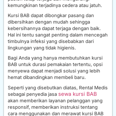
kemungkinan terjadinya cedera atau jatuh.
Kursi BAB dapat dibongkar pasang dan
dibersihkan dengan mudah sehingga
kebersihannya dapat terjaga dengan baik.
Hal ini tentu sangat penting dalam mencegah
timbulnya infeksi yang disebabkan dari
lingkungan yang tidak higienis.
Bagi Anda yang hanya membutuhkan kursi
BAB untuk durasi pemakaian tertentu, opsi
menyewa dapat menjadi solusi yang lebih
hemat dibandingkan membeli baru.
Seperti yang disebutkan diatas, Rental Medis
sewa kursi BAB
sebagai penyedia jasa
akan memberikan layanan pelanggan yang
responsif, memberikan instruksi tentang
cara menggunakan dan merawat kursi BAB