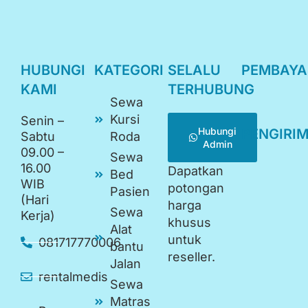
HUBUNGI
KATEGORI
SELALU
PEMBAY
KAMI
TERHUBUNG
Sewa
Kursi
Senin –
Hubungi
PENGIRI
Sabtu
Roda
Admin
09.00 –
Sewa
16.00
Dapatkan
Bed
WIB
potongan
Pasien
(Hari
harga
Sewa
Kerja)
khusus
Alat
untuk
081717770006
bantu
reseller.
Jalan
rentalmedis
Sewa
Matras