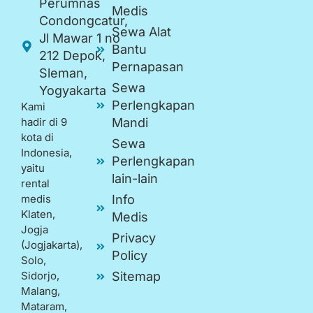
Perumnas
Medis
Condongcatur,
Sewa Alat
Jl Mawar 1 no
Bantu
212 Depok,
Pernapasan
Sleman,
Sewa
Yogyakarta
Perlengkapan
Kami
hadir di 9
Mandi
kota di
Sewa
Indonesia,
Perlengkapan
yaitu
lain-lain
rental
medis
Info
Klaten,
Medis
Jogja
Privacy
(Jogjakarta),
Policy
Solo,
Sidorjo,
Sitemap
Malang,
Mataram,