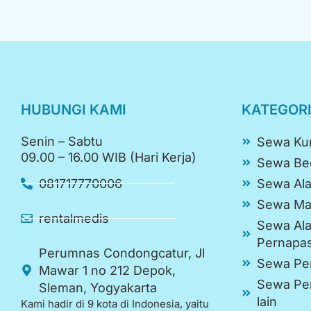
HUBUNGI KAMI
KATEGOR
Senin – Sabtu
Sewa Kur
09.00 – 16.00 WIB (Hari Kerja)
Sewa Be
Sewa Ala
081717770006
Sewa Ma
rentalmedis
Sewa Ala
Pernapa
Perumnas Condongcatur, Jl
Sewa Pe
Mawar 1 no 212 Depok,
Sewa Per
Sleman, Yogyakarta
lain
Kami hadir di 9 kota di Indonesia, yaitu