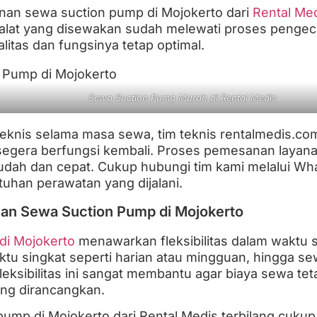
yanan sewa suction pump di Mojokerto dari
Rental Me
 alat yang disewakan sudah melewati proses penge
litas dan fungsinya tetap optimal.
Sewa Suction Pump Murah di Rental Medis
a teknis selama masa sewa, tim teknis rentalmedis.c
segera berfungsi kembali. Proses pemesanan layan
dah dan cepat. Cukup hubungi tim kami melalui What
uhan perawatan yang dijalani.
an Sewa Suction Pump di Mojokerto
di Mojokerto
menawarkan fleksibilitas dalam waktu
aktu singkat seperti harian atau mingguan, hingga s
eksibilitas ini sangat membantu agar biaya sewa tet
ng dirancangkan.
pump di Mojokerto dari Rental Medis terbilang cukup