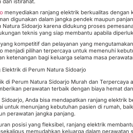
 dan istirahat.
jo
menyediakan ranjang elektrik berkualitas dengan k
aman digunakan dalam jangka pendek maupun panjang
 Natura Sidoarjo karena didukung proses pemesana
dukungan teknis yang siap membantu apabila diperlu
yang kompetitif dan pelayanan yang mengutamakan
jo menjadi pilihan terpercaya untuk memenuhi kebut
an ketenangan bagi keluarga selama masa perawatan
ik di Perum Natura Sidoarjo Murah dan Terpercaya ad
berikan perawatan terbaik dengan biaya hemat dan 
 Sidoarjo, Anda bisa mendapatkan ranjang elektrik 
kai untuk menunjang kebutuhan pasien di rumah, baik
un perawatan jangka panjang.
uran posisi yang fleksibel, ranjang elektrik memban
sekaligus memudahkan keluarga dalam perawatan se