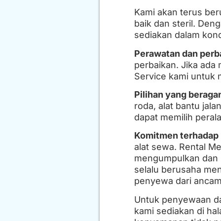
Kami akan terus be
baik dan steril. Den
sediakan dalam kon
Perawatan dan perb
perbaikan. Jika ada
Service kami untuk 
Pilihan yang berag
roda, alat bantu jal
dapat memilih peral
Komitmen terhadap 
alat sewa. Rental M
mengumpulkan dan me
selalu berusaha me
penyewa dari ancam
Untuk penyewaan dan
kami sediakan di ha