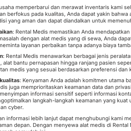
rusaha memperbarui dan merawat inventaris kami se
gan berfokus pada kualitas, Anda dapat yakin bahwa 
disi yang aman dan dapat diandalkan untuk memenu
aikan
: Rental Medis memastikan Anda mendapatkan 
 masalah dengan alat medis yang di sewa, Anda da
meminta layanan perbaikan tanpa adanya biaya tamb
am
: Rental Medis menawarkan berbagai jenis peralatan
an, alat bantu pernapasan hingga ranjang pasien sepe
atan medis yang sesuai berdasarkan preferensi dan
kualitas
: Kenyaman Anda adalah komitmen utama b
edis juga memprioritaskan keamanan data dan priva
nyimpan informasi sensitif seperti informasi konta
ngoptimalkan langkah-langkah keamanan yang kuat u
an cyber.
 informasi lebih lanjut dapat menghubungi kami me
laman depan. Dengan menyewa alat medis di Rental 