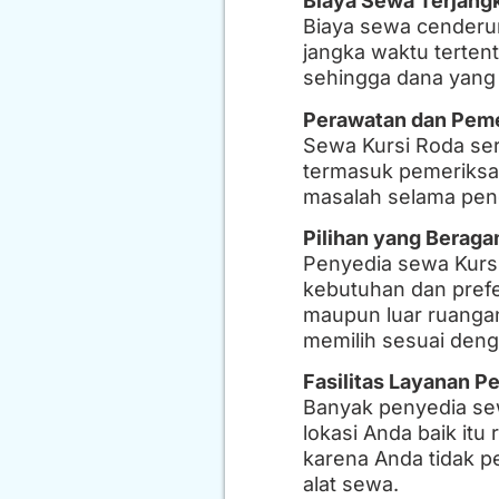
Biaya Sewa Terjang
Biaya sewa cenderun
jangka waktu terten
sehingga dana yang 
Perawatan dan Peme
Sewa Kursi Roda ser
termasuk pemeriksaan
masalah selama pe
Pilihan yang Berag
Penyedia sewa Kurs
kebutuhan dan prefe
maupun luar ruanga
memilih sesuai deng
Fasilitas Layanan P
Banyak penyedia sew
lokasi Anda baik itu
karena Anda tidak p
alat sewa.