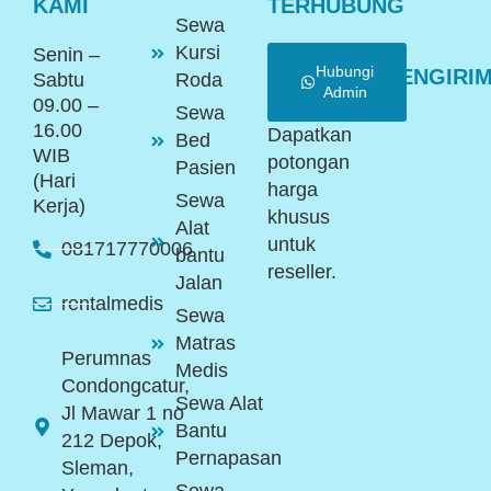
KAMI
TERHUBUNG
Sewa
Kursi
Senin –
Hubungi
PENGIRI
Sabtu
Roda
Admin
09.00 –
Sewa
16.00
Dapatkan
Bed
WIB
potongan
Pasien
(Hari
harga
Sewa
Kerja)
khusus
Alat
untuk
081717770006
bantu
reseller.
Jalan
rentalmedis
Sewa
Matras
Perumnas
Medis
Condongcatur,
Sewa Alat
Jl Mawar 1 no
Bantu
212 Depok,
Pernapasan
Sleman,