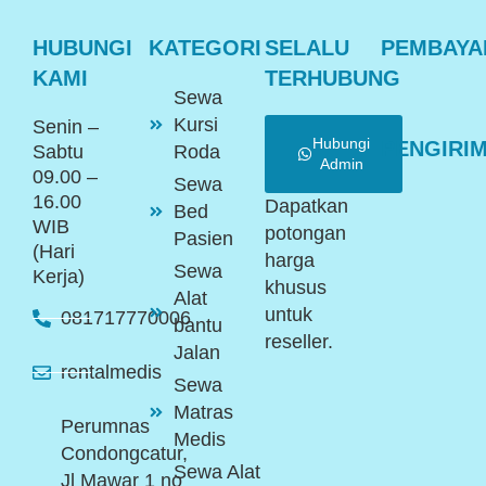
HUBUNGI
KATEGORI
SELALU
PEMBAYA
KAMI
TERHUBUNG
Sewa
Kursi
Senin –
Hubungi
PENGIRI
Sabtu
Roda
Admin
09.00 –
Sewa
16.00
Dapatkan
Bed
WIB
potongan
Pasien
(Hari
harga
Sewa
Kerja)
khusus
Alat
untuk
081717770006
bantu
reseller.
Jalan
rentalmedis
Sewa
Matras
Perumnas
Medis
Condongcatur,
Sewa Alat
Jl Mawar 1 no