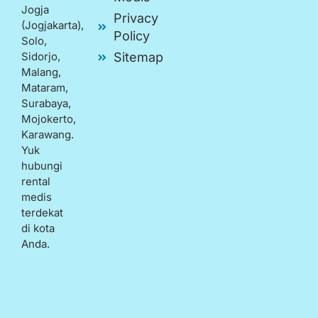
Jogja
Privacy
(Jogjakarta),
Policy
Solo,
Sidorjo,
Sitemap
Malang,
Mataram,
Surabaya,
Mojokerto,
Karawang.
Yuk
hubungi
rental
medis
terdekat
di kota
Anda.