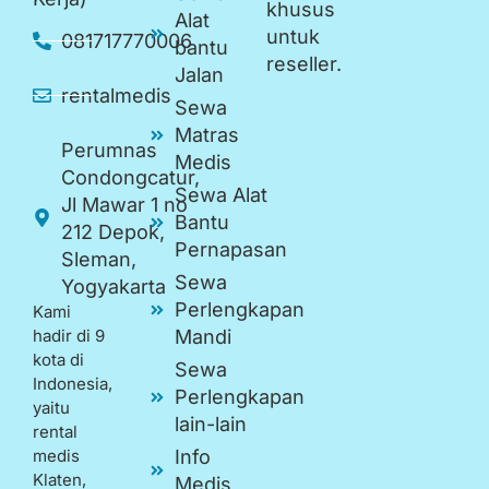
khusus
Alat
untuk
081717770006
bantu
reseller.
Jalan
rentalmedis
Sewa
Matras
Perumnas
Medis
Condongcatur,
Sewa Alat
Jl Mawar 1 no
Bantu
212 Depok,
Pernapasan
Sleman,
Sewa
Yogyakarta
Perlengkapan
Kami
hadir di 9
Mandi
kota di
Sewa
Indonesia,
Perlengkapan
yaitu
lain-lain
rental
medis
Info
Klaten,
Medis