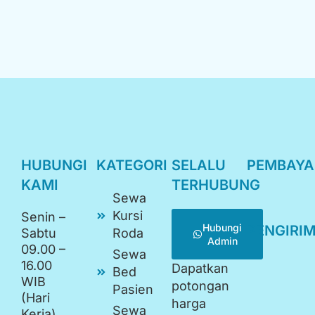
HUBUNGI
KATEGORI
SELALU
PEMBAY
KAMI
TERHUBUNG
Sewa
Kursi
Senin –
Hubungi
PENGIRI
Sabtu
Roda
Admin
09.00 –
Sewa
16.00
Dapatkan
Bed
WIB
potongan
Pasien
(Hari
harga
Sewa
Kerja)