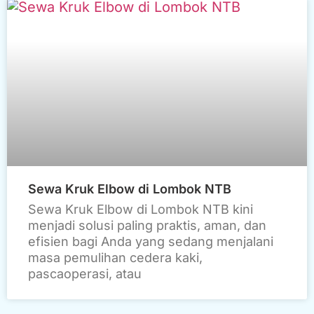
Sewa Kruk Elbow di Lombok NTB
Sewa Kruk Elbow di Lombok NTB kini
menjadi solusi paling praktis, aman, dan
efisien bagi Anda yang sedang menjalani
masa pemulihan cedera kaki,
pascaoperasi, atau