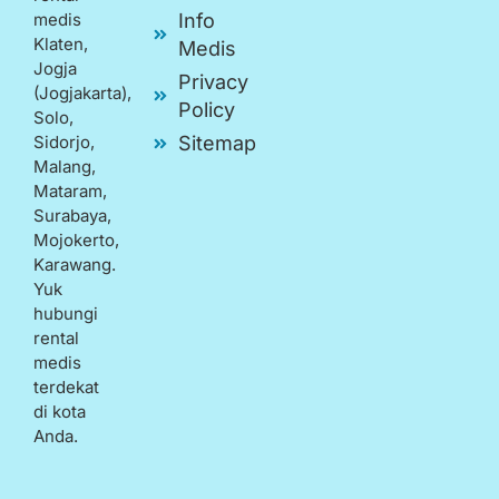
medis
Info
Klaten,
Medis
Jogja
Privacy
(Jogjakarta),
Policy
Solo,
Sidorjo,
Sitemap
Malang,
Mataram,
Surabaya,
Mojokerto,
Karawang.
Yuk
hubungi
rental
medis
terdekat
di kota
Anda.