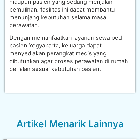
maupun pasien yang sedang menjalani
pemulihan, fasilitas ini dapat membantu
menunjang kebutuhan selama masa
perawatan.
Dengan memanfaatkan layanan sewa bed
pasien Yogyakarta, keluarga dapat
menyediakan perangkat medis yang
dibutuhkan agar proses perawatan di rumah
berjalan sesuai kebutuhan pasien.
Artikel Menarik Lainnya