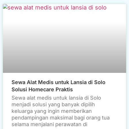
Sewa Alat Medis untuk Lansia di Solo
Solusi Homecare Praktis
Sewa alat medis untuk lansia di Solo
menjadi solusi yang banyak dipilih
keluarga yang ingin memberikan
pendampingan maksimal bagi orang tua
selama menjalani perawatan di