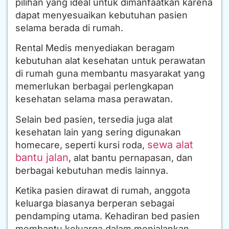
pilihan yang ideal untuk dimanfaatkan karena
dapat menyesuaikan kebutuhan pasien
selama berada di rumah.
Rental Medis menyediakan beragam
kebutuhan alat kesehatan untuk perawatan
di rumah guna membantu masyarakat yang
memerlukan berbagai perlengkapan
kesehatan selama masa perawatan.
Selain bed pasien, tersedia juga alat
kesehatan lain yang sering digunakan
sewa alat
homecare, seperti kursi roda,
bantu jalan
, alat bantu pernapasan, dan
berbagai kebutuhan medis lainnya.
Ketika pasien dirawat di rumah, anggota
keluarga biasanya berperan sebagai
pendamping utama. Kehadiran bed pasien
membantu keluarga dalam menjalankan