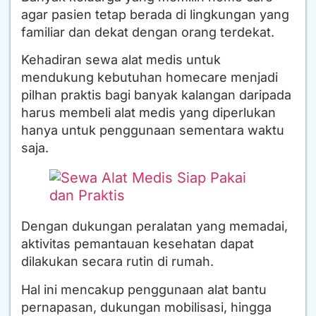
agar pasien tetap berada di lingkungan yang
familiar dan dekat dengan orang terdekat.
Kehadiran sewa alat medis untuk
mendukung kebutuhan homecare menjadi
pilhan praktis bagi banyak kalangan daripada
harus membeli alat medis yang diperlukan
hanya untuk penggunaan sementara waktu
saja.
Dengan dukungan peralatan yang memadai,
aktivitas pemantauan kesehatan dapat
dilakukan secara rutin di rumah.
Hal ini mencakup penggunaan alat bantu
pernapasan, dukungan mobilisasi, hingga