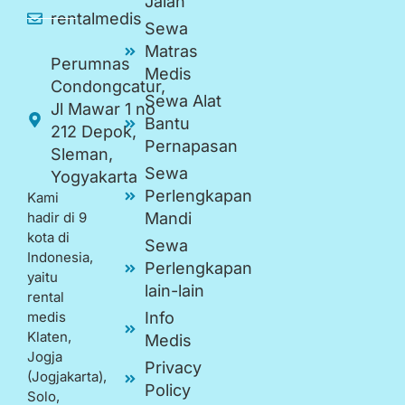
Jalan
rentalmedis
Sewa
Matras
Perumnas
Medis
Condongcatur,
Sewa Alat
Jl Mawar 1 no
Bantu
212 Depok,
Pernapasan
Sleman,
Sewa
Yogyakarta
Perlengkapan
Kami
hadir di 9
Mandi
kota di
Sewa
Indonesia,
Perlengkapan
yaitu
lain-lain
rental
medis
Info
Klaten,
Medis
Jogja
Privacy
(Jogjakarta),
Policy
Solo,