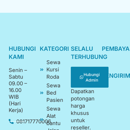
HUBUNGI
KATEGORI
SELALU
PEMBAY
KAMI
TERHUBUNG
Sewa
Kursi
Senin –
Hubungi
PENGIRI
Sabtu
Roda
Admin
09.00 –
Sewa
16.00
Dapatkan
Bed
WIB
potongan
Pasien
(Hari
harga
Sewa
Kerja)
khusus
Alat
untuk
081717770006
bantu
reseller.