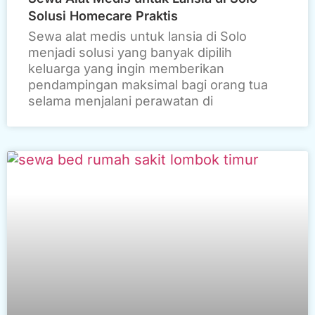
Solusi Homecare Praktis
Sewa alat medis untuk lansia di Solo
menjadi solusi yang banyak dipilih
keluarga yang ingin memberikan
pendampingan maksimal bagi orang tua
selama menjalani perawatan di