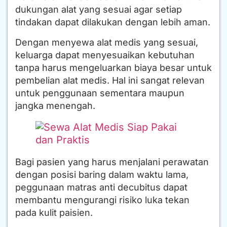
dukungan alat yang sesuai agar setiap
tindakan dapat dilakukan dengan lebih aman.
Dengan menyewa alat medis yang sesuai,
keluarga dapat menyesuaikan kebutuhan
tanpa harus mengeluarkan biaya besar untuk
pembelian alat medis. Hal ini sangat relevan
untuk penggunaan sementara maupun
jangka menengah.
Bagi pasien yang harus menjalani perawatan
dengan posisi baring dalam waktu lama,
peggunaan matras anti decubitus dapat
membantu mengurangi risiko luka tekan
pada kulit paisien.