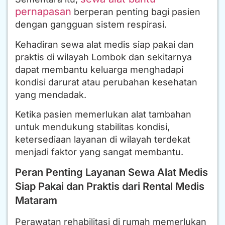
pernapasan
berperan penting bagi pasien
dengan gangguan sistem respirasi.
Kehadiran sewa alat medis siap pakai dan
praktis di wilayah Lombok dan sekitarnya
dapat membantu keluarga menghadapi
kondisi darurat atau perubahan kesehatan
yang mendadak.
Ketika pasien memerlukan alat tambahan
untuk mendukung stabilitas kondisi,
ketersediaan layanan di wilayah terdekat
menjadi faktor yang sangat membantu.
Peran Penting Layanan Sewa Alat Medis
Siap Pakai dan Praktis dari Rental Medis
Mataram
Perawatan rehabilitasi di rumah memerlukan