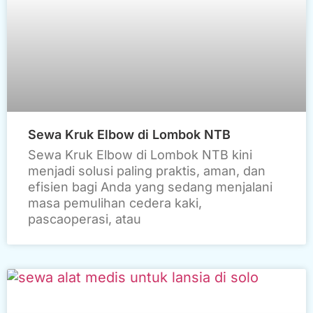
Sewa Kruk Elbow di Lombok NTB
Sewa Kruk Elbow di Lombok NTB kini
menjadi solusi paling praktis, aman, dan
efisien bagi Anda yang sedang menjalani
masa pemulihan cedera kaki,
pascaoperasi, atau