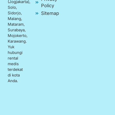
(Jogjakarta),
Policy
Solo,
Sidorjo,
Sitemap
Malang,
Mataram,
Surabaya,
Mojokerto,
Karawang.
Yuk
hubungi
rental
medis
terdekat
di kota
Anda.