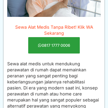
Sewa Alat Medis Tanpa Ribet! Klik WA
Sekarang
0817 1777 0006
Sewa alat medis untuk mendukung
perawatan di rumah dapat memainkan
peranan yang sangat penting bagi
keberlangsungan jalannya rehabilitasi
pasien. Di era yang modern saat ini, konsep
perawatan di rumah atau home care
merupakan hal yang sangat populer sebagai
alternatif perawatan yang menyokong