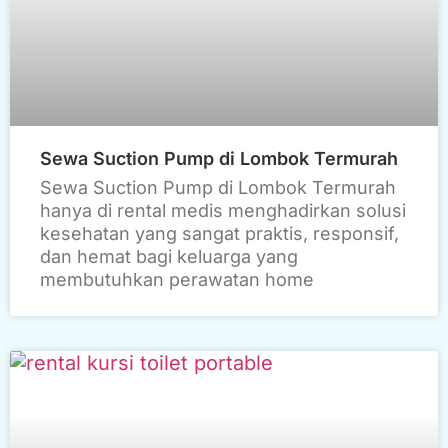
Sewa Suction Pump di Lombok Termurah
Sewa Suction Pump di Lombok Termurah
hanya di rental medis menghadirkan solusi
kesehatan yang sangat praktis, responsif,
dan hemat bagi keluarga yang
membutuhkan perawatan home