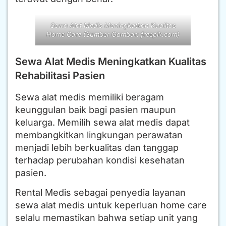
Sewa Alat Medis Meningkatkan Kualitas
Home Care (Sumber Gambar: freepik.com)
Sewa Alat Medis Meningkatkan Kualitas
Rehabilitasi Pasien
Sewa alat medis memiliki beragam
keunggulan baik bagi pasien maupun
keluarga. Memilih sewa alat medis dapat
membangkitkan lingkungan perawatan
menjadi lebih berkualitas dan tanggap
terhadap perubahan kondisi kesehatan
pasien.
Rental Medis sebagai penyedia layanan
sewa alat medis untuk keperluan home care
selalu memastikan bahwa setiap unit yang