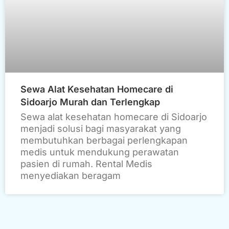
Sewa Alat Kesehatan Homecare di
Sidoarjo Murah dan Terlengkap
Sewa alat kesehatan homecare di Sidoarjo
menjadi solusi bagi masyarakat yang
membutuhkan berbagai perlengkapan
medis untuk mendukung perawatan
pasien di rumah. Rental Medis
menyediakan beragam