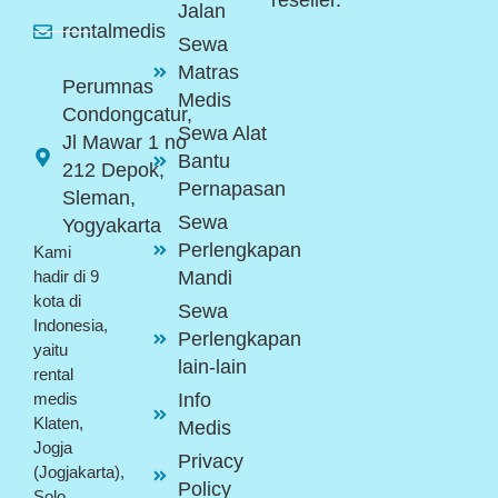
Jalan
rentalmedis
Sewa
Matras
Perumnas
Medis
Condongcatur,
Sewa Alat
Jl Mawar 1 no
Bantu
212 Depok,
Pernapasan
Sleman,
Sewa
Yogyakarta
Perlengkapan
Kami
Mandi
hadir di 9
kota di
Sewa
Indonesia,
Perlengkapan
yaitu
lain-lain
rental
Info
medis
Klaten,
Medis
Jogja
Privacy
(Jogjakarta),
Policy
Solo,