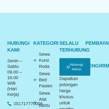
HUBUNGI
KATEGORI
SELALU
PEMBAYA
KAMI
TERHUBUNG
Sewa
Kursi
Senin –
Hubungi
PENGIRI
Sabtu
Roda
Admin
09.00 –
Sewa
16.00
Dapatkan
Bed
WIB
potongan
Pasien
(Hari
harga
Sewa
Kerja)
khusus
Alat
untuk
081717770006
bantu
reseller.