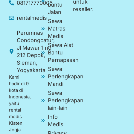
untuk
081717770006
bantu
reseller.
Jalan
rentalmedis
Sewa
Matras
Perumnas
Medis
Condongcatur,
Sewa Alat
Jl Mawar 1 no
Bantu
212 Depok,
Pernapasan
Sleman,
Sewa
Yogyakarta
Perlengkapan
Kami
hadir di 9
Mandi
kota di
Sewa
Indonesia,
Perlengkapan
yaitu
lain-lain
rental
medis
Info
Klaten,
Medis
Jogja
Privacy