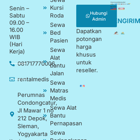
Kursi
Senin –
Hubungi
Sabtu
Roda
Admin
PENGIRI
09.00 –
Sewa
16.00
Dapatkan
Bed
WIB
potongan
Pasien
(Hari
harga
Sewa
Kerja)
khusus
Alat
untuk
081717770006
bantu
reseller.
Jalan
rentalmedis
Sewa
Matras
Perumnas
Medis
Condongcatur,
Sewa Alat
Jl Mawar 1 no
Bantu
212 Depok,
Pernapasan
Sleman,
Sewa
Yogyakarta