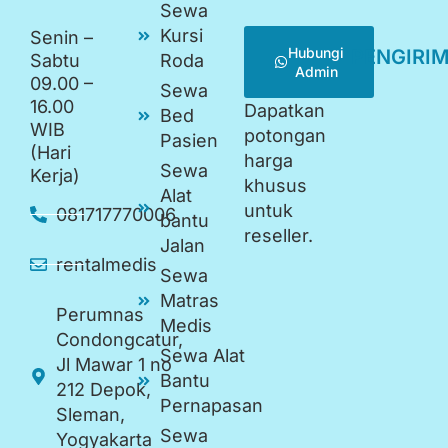
Sewa
Kursi
Senin –
Hubungi
PENGIRI
Sabtu
Roda
Admin
09.00 –
Sewa
16.00
Dapatkan
Bed
WIB
potongan
Pasien
(Hari
harga
Sewa
Kerja)
khusus
Alat
untuk
081717770006
bantu
reseller.
Jalan
rentalmedis
Sewa
Matras
Perumnas
Medis
Condongcatur,
Sewa Alat
Jl Mawar 1 no
Bantu
212 Depok,
Pernapasan
Sleman,
Sewa
Yogyakarta