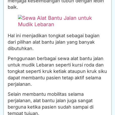
menjaga keseimbangan tubuh dengan lebih
baik.
Hal ini menjadikan tongkat sebagai bagian
dari pilihan alat bantu jalan yang banyak
dibutuhkan.
Penggunaan berbagai sewa alat bantu jalan
untuk mudik Lebaran seperti kursi roda dan
tongkat seperti kruk ketiak ataupun kruk siku
dapat membantu pasien tetap aktif selama
perjalanan.
Selain membantu mobilitas selama
perjalanan, alat bantu jalan juga sangat
berguna ketika pasien sudah sampai di
tempat tujuan.