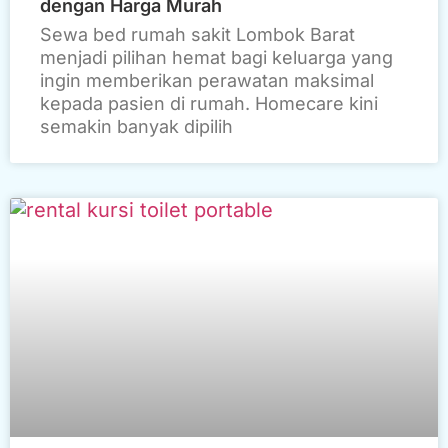
dengan Harga Murah
Sewa bed rumah sakit Lombok Barat
menjadi pilihan hemat bagi keluarga yang
ingin memberikan perawatan maksimal
kepada pasien di rumah. Homecare kini
semakin banyak dipilih