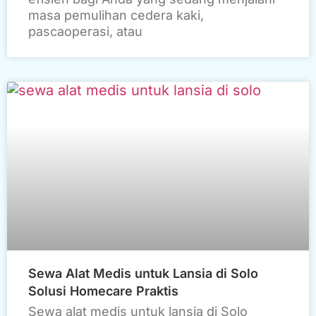
masa pemulihan cedera kaki,
pascaoperasi, atau
Sewa Alat Medis untuk Lansia di Solo
Solusi Homecare Praktis
Sewa alat medis untuk lansia di Solo