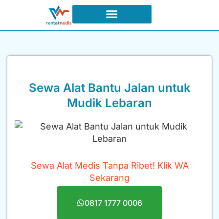
Syarat dan Ketentuan Sewa
Sewa Alat Bantu Jalan untuk
Mudik Lebaran
Sewa Alat Medis Tanpa Ribet! Klik WA
Sekarang
0817 1777 0006