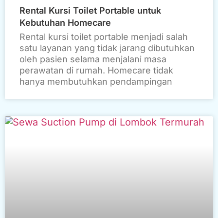
Rental Kursi Toilet Portable untuk
Kebutuhan Homecare
Rental kursi toilet portable menjadi salah
satu layanan yang tidak jarang dibutuhkan
oleh pasien selama menjalani masa
perawatan di rumah. Homecare tidak
hanya membutuhkan pendampingan