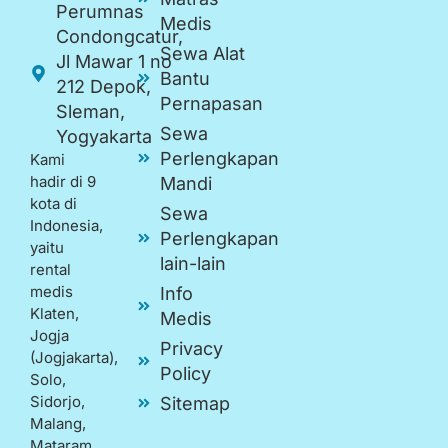
Perumnas
Medis
Condongcatur,
Sewa Alat
Jl Mawar 1 no
Bantu
212 Depok,
Pernapasan
Sleman,
Sewa
Yogyakarta
Perlengkapan
Kami
hadir di 9
Mandi
kota di
Sewa
Indonesia,
Perlengkapan
yaitu
lain-lain
rental
medis
Info
Klaten,
Medis
Jogja
Privacy
(Jogjakarta),
Policy
Solo,
Sidorjo,
Sitemap
Malang,
Mataram,