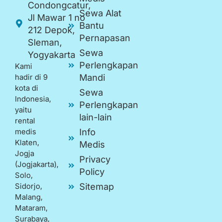
Condongcatur,
Sewa Alat
Jl Mawar 1 no
Bantu
212 Depok,
Pernapasan
Sleman,
Sewa
Yogyakarta
Perlengkapan
Kami
hadir di 9
Mandi
kota di
Sewa
Indonesia,
Perlengkapan
yaitu
lain-lain
rental
medis
Info
Klaten,
Medis
Jogja
Privacy
(Jogjakarta),
Policy
Solo,
Sidorjo,
Sitemap
Malang,
Mataram,
Surabaya,