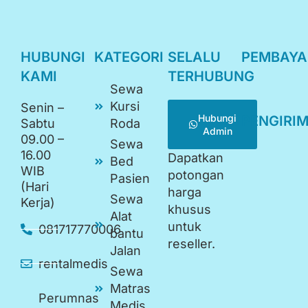
HUBUNGI
KATEGORI
SELALU
PEMBAY
KAMI
TERHUBUNG
Sewa
Kursi
Senin –
Hubungi
PENGIRI
Sabtu
Roda
Admin
09.00 –
Sewa
16.00
Dapatkan
Bed
WIB
potongan
Pasien
(Hari
harga
Sewa
Kerja)
khusus
Alat
untuk
081717770006
bantu
reseller.
Jalan
rentalmedis
Sewa
Matras
Perumnas
Medis