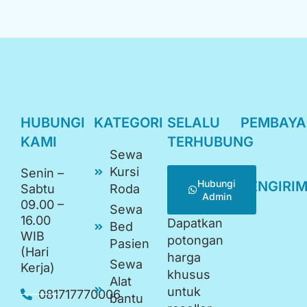
HUBUNGI
KATEGORI
SELALU
PEMBAY
KAMI
TERHUBUNG
Sewa
Kursi
Senin –
Hubungi
PENGIRI
Sabtu
Roda
Admin
09.00 –
Sewa
16.00
Dapatkan
Bed
WIB
potongan
Pasien
(Hari
harga
Sewa
Kerja)
khusus
Alat
untuk
081717770006
bantu