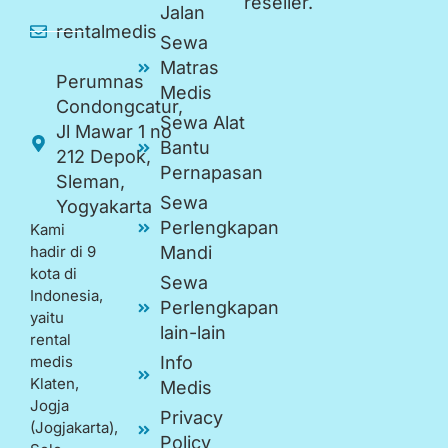
reseller.
Jalan
rentalmedis
Sewa
Matras
Perumnas
Medis
Condongcatur,
Sewa Alat
Jl Mawar 1 no
Bantu
212 Depok,
Pernapasan
Sleman,
Sewa
Yogyakarta
Perlengkapan
Kami
hadir di 9
Mandi
kota di
Sewa
Indonesia,
Perlengkapan
yaitu
lain-lain
rental
medis
Info
Klaten,
Medis
Jogja
Privacy
(Jogjakarta),
Policy