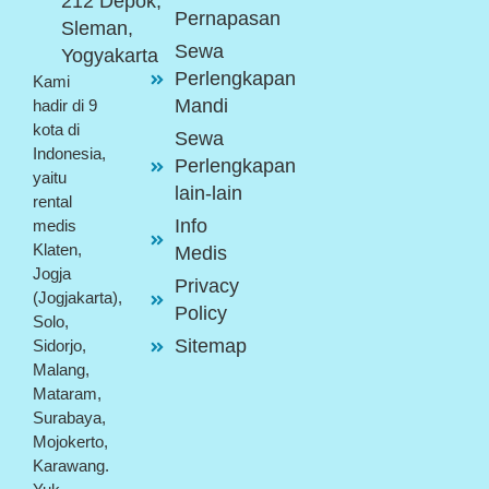
212 Depok,
Pernapasan
Sleman,
Sewa
Yogyakarta
Perlengkapan
Kami
Mandi
hadir di 9
kota di
Sewa
Indonesia,
Perlengkapan
yaitu
lain-lain
rental
Info
medis
Klaten,
Medis
Jogja
Privacy
(Jogjakarta),
Policy
Solo,
Sitemap
Sidorjo,
Malang,
Mataram,
Surabaya,
Mojokerto,
Karawang.