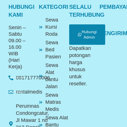
HUBUNGI
KATEGORI
SELALU
PEMBAYA
KAMI
TERHUBUNG
Sewa
Kursi
Senin –
Hubungi
PENGIRI
Sabtu
Roda
Admin
09.00 –
Sewa
16.00
Dapatkan
Bed
WIB
potongan
Pasien
(Hari
harga
Sewa
Kerja)
khusus
Alat
untuk
081717770006
bantu
reseller.
Jalan
rentalmedis
Sewa
Matras
Perumnas
Medis
Condongcatur,
Sewa Alat
Jl Mawar 1 no
Bantu