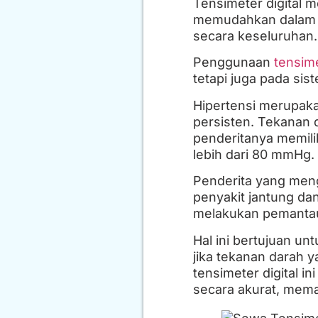
Tensimeter digital 
memudahkan dalam p
secara keseluruhan.
Penggunaan
tensime
tetapi juga pada si
Hipertensi merupaka
persisten. Tekanan d
penderitanya memilik
lebih dari 80 mmHg.
Penderita yang menga
penyakit jantung da
melakukan pemantaua
Hal ini bertujuan u
jika tekanan darah y
tensimeter digital 
secara akurat, mema