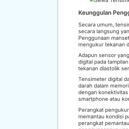
Keunggulan Pengg
Secara umum, tensim
secara langsung yan
Penggunaan manset d
mengukur tekanan d
Adapun sensor yang t
digital pada tampila
tekanan diastolik se
Tensimeter digital
darah dalam memori i
dengan konektivitas
smartphone atau ko
Perangkat pengukura
memantau kondisi pas
perangkat pemantau