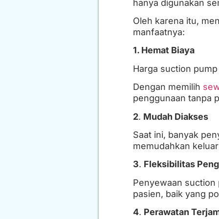
hanya digunakan se
Oleh karena itu, me
manfaatnya:
1. Hemat Biaya
Harga suction pump 
Dengan memilih
sew
penggunaan tanpa p
2
.
Mudah Diakses
Saat ini, banyak pe
memudahkan keluarg
3
.
Fleksibilitas Pe
Penyewaan suction 
pasien, baik yang p
4
.
Perawatan Terjam