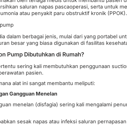
igunakan oleh tenaga medis untuk membantu pasien
ihkan saluran napas pascaoperasi, serta untuk me
eumonia atau penyakit paru obstruktif kronik (PPOK).
ia dalam berbagai jenis, mulai dari yang portabel u
ran besar yang biasa digunakan di fasilitas kesehat
on Pump Dibutuhkan di Rumah?
ertentu sering kali membutuhkan penggunaan sucti
perawatan pasien.
mana alat ini sangat membantu meliputi:
engan Gangguan Menelan
uan menelan (disfagia) sering kali mengalami penu
abkan sesak napas atau infeksi saluran pernapasan j