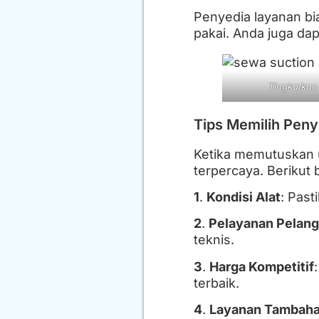
Penyedia layanan bia
pakai. Anda juga da
Tingkatkan
Tips Memilih Pen
Ketika memutuskan 
terpercaya. Berikut 
1
.
Kondisi Alat
: Past
2
.
Pelayanan Pelan
teknis.
3
.
Harga Kompetitif
terbaik.
4
.
Layanan Tambah