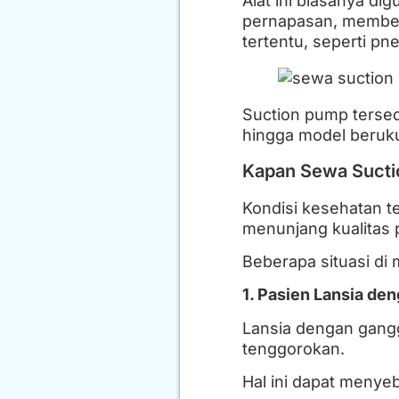
Alat ini biasanya d
pernapasan, members
tertentu, seperti pn
Suction pump tersed
hingga model beruku
Kapan Sewa Sucti
Kondisi kesehatan t
menunjang kualitas 
Beberapa situasi di 
1. Pasien Lansia d
Lansia dengan gangg
tenggorokan.
Hal ini dapat menyeb