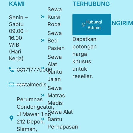
KAMI
TERHUBUNG
Sewa
Kursi
Senin –
Hubungi
PENGIRI
Sabtu
Roda
Admin
09.00 –
Sewa
16.00
Dapatkan
Bed
WIB
potongan
Pasien
(Hari
harga
Sewa
Kerja)
khusus
Alat
untuk
081717770006
bantu
reseller.
Jalan
rentalmedis
Sewa
Matras
Perumnas
Medis
Condongcatur,
Sewa Alat
Jl Mawar 1 no
Bantu
212 Depok,
Pernapasan
Sleman,