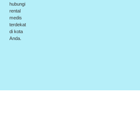
hubungi
rental
medis
terdekat
di kota
Anda.