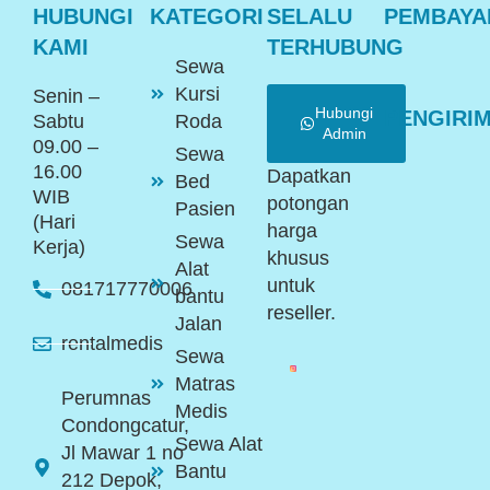
HUBUNGI
KATEGORI
SELALU
PEMBAYA
KAMI
TERHUBUNG
Sewa
Kursi
Senin –
Hubungi
PENGIRI
Sabtu
Roda
Admin
09.00 –
Sewa
16.00
Dapatkan
Bed
WIB
potongan
Pasien
(Hari
harga
Sewa
Kerja)
khusus
Alat
untuk
081717770006
bantu
reseller.
Jalan
rentalmedis
Sewa
Matras
Perumnas
Medis
Condongcatur,
Sewa Alat
Jl Mawar 1 no
Bantu
212 Depok,