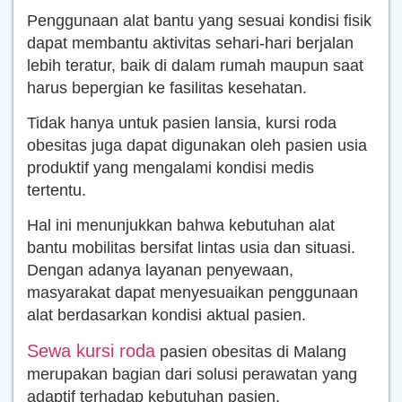
Penggunaan alat bantu yang sesuai kondisi fisik
dapat membantu aktivitas sehari-hari berjalan
lebih teratur, baik di dalam rumah maupun saat
harus bepergian ke fasilitas kesehatan.
Tidak hanya untuk pasien lansia, kursi roda
obesitas juga dapat digunakan oleh pasien usia
produktif yang mengalami kondisi medis
tertentu.
Hal ini menunjukkan bahwa kebutuhan alat
bantu mobilitas bersifat lintas usia dan situasi.
Dengan adanya layanan penyewaan,
masyarakat dapat menyesuaikan penggunaan
alat berdasarkan kondisi aktual pasien.
Sewa kursi roda
pasien obesitas di Malang
merupakan bagian dari solusi perawatan yang
adaptif terhadap kebutuhan pasien.