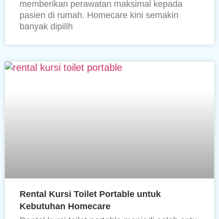
memberikan perawatan maksimal kepada
pasien di rumah. Homecare kini semakin
banyak dipilih
Rental Kursi Toilet Portable untuk
Kebutuhan Homecare