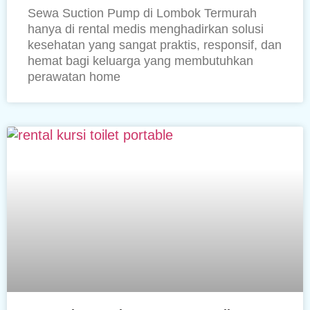
Sewa Suction Pump di Lombok Termurah
hanya di rental medis menghadirkan solusi
kesehatan yang sangat praktis, responsif, dan
hemat bagi keluarga yang membutuhkan
perawatan home